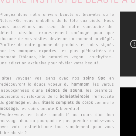
Plongez dans notre univers beauté et bien-être où le
Naturel-Bio vous embellira de la tête aux pieds. Nous
vous accueillons au cœur de notre sanctuaire de
détente absolue expressément aménagé pour que
chacune de vos visites devienne un moment privilégié.
Profitez de notre gamme de produits et soins signés
par les
marques expertes
, les plus plébiscitées du
moment. Éthiques, bio, naturelles, végan – crueltyfree…
une sélection exclusive pour révéler votre beauté.
Faites voyager vos sens avec nos
soins Spa
en
redécouvrant la douce vapeur du
hammam
, les vertus
insoupçonnées d’une
séance de sauna
, les bienfaits
apaisants et relaxants de la
balnéothérapie
, l’efficacité
du
gommage
et des
rituels complets du corps
comme le
massage
, les soins beauté & bien-être!
Évadez-vous en toute complicité au cours d’un bon
massage duo, ou pourquoi ne pas prendre rendez-vous
avec votre esthéticienne tout simplement pour vous
faire plaisir ?