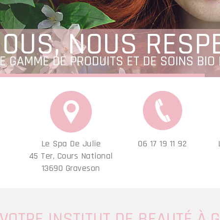
OUS, NOUS RESP
E GAMME DE PRODUITS ET DE SOINS BIO
Le Spa De Julie
06 17 19 11 92
45 Ter, Cours National
13690 Graveson
VOTRE INSTITUT DE BEAUT
É
À 