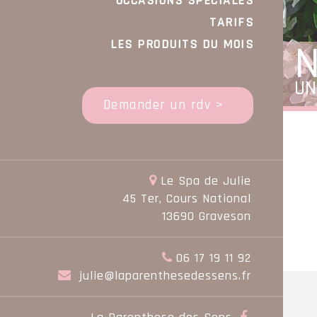
OCCASIONS SPÉCIALES
TARIFS
N
LES PRODUITS DU MOIS
UN
Demander un rdv >
Le Spa de Julie
45 Ter, Cours National
13690 Graveson
06 17 19 11 92
julie@laparenthesedessens.fr