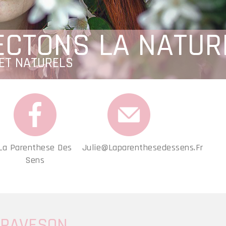
ECTONS LA NATUR
 ET NATURELS
La Parenthese Des
Julie@laparenthesedessens.fr
Sens
GRAVESON