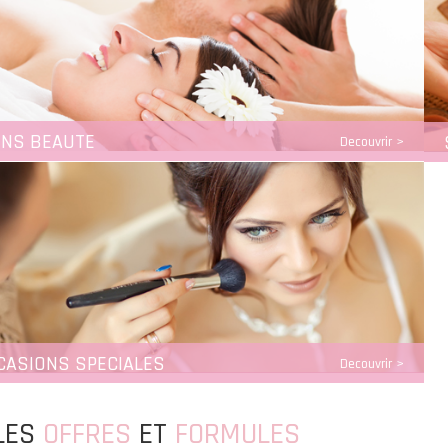
INS BEAUTE
Decouvrir >
CASIONS SPECIALES
Decouvrir >
LES
OFFRES
ET
FORMULES