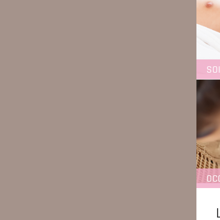
SO
OC