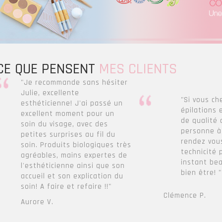
CE QUE PENSENT
MES CLIENTS
"Je recommande sans hésiter
Julie, excellente
"Si vous ch
esthéticienne! J'ai passé un
épilations 
excellent moment pour un
de qualité 
soin du visage, avec des
personne à
petites surprises au fil du
rendez vous
soin. Produits biologiques très
technicité 
agréables, mains expertes de
instant be
l'esthéticienne ainsi que son
bien être! "
accueil et son explication du
soin! A faire et refaire !!"
Clémence P.
Aurore V.