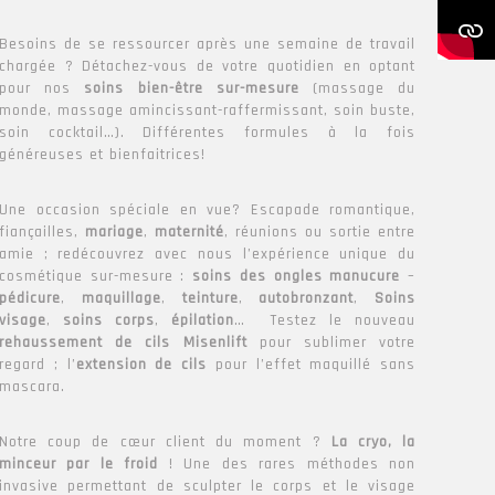
Besoins de se ressourcer après une semaine de travail
chargée ? Détachez-vous de votre quotidien en optant
pour nos
soins bien-être sur-mesure
(massage du
monde, massage amincissant-raffermissant, soin buste,
soin cocktail…). Différentes formules à la fois
généreuses et bienfaitrices!
Une occasion spéciale en vue? Escapade romantique,
fiançailles,
mariage
,
maternité
, réunions ou sortie entre
amie ; redécouvrez avec nous l’expérience unique du
cosmétique sur-mesure :
soins des ongles manucure
–
pédicure
,
maquillage
,
teinture
,
autobronzant
,
Soins
visage
,
soins corps
,
épilation
… Testez le nouveau
rehaussement de cils Misenlift
pour sublimer votre
regard ; l’
extension de cils
pour l’effet maquillé sans
mascara.
Notre coup de cœur client du moment ?
La cryo, la
minceur par le froid
! Une des rares méthodes non
invasive permettant de sculpter le corps et le visage