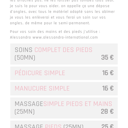
les arrachés pas, ne les laisser pas tombés tous seul,
je suis la pour vous aider, on appelle ça une dépose
d’ongles, avec tous le matériel adapté sans les abîmer
je vous les enlèverai et vous ferai un soin sur vos
ongles, de même pour le semi-permanent.
Pour vos soin des mains et des pieds j’utilise :
Alessandro www.alessandro-international.com
SOINS
COMPLET DES PIEDS
(50MN)
35 €
PÉDICURE SIMPLE
16 €
MANUCURE SIMPLE
16 €
MASSAGE
SIMPLE PIEDS ET MAINS
(25MN)
28 €
MASSAGE
PIEDS
(25MN)
25 €