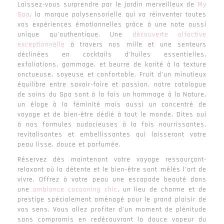
Laissez-vous surprendre par le jardin merveilleux de
My
Spa
, la marque polysensorielle qui va réinventer toutes
vos expériences émotionnelles grâce à une note aussi
unique qu’authentique. Une
découverte olfactive
exceptionnelle
à travers nos mille et une senteurs
déclinées en cocktails d’huiles essentielles,
exfoliations, gommage, et beurre de karité à la texture
onctueuse, soyeuse et confortable. Fruit d’un minutieux
équilibre entre savoir-faire et passion, notre catalogue
de soins du Spa sont à la fois un hommage à la Nature,
un éloge à la féminité mais aussi un concentré de
voyage et de bien-être dédié à tout le monde. Dites oui
à nos formules audacieuses à la fois nourrissantes,
revitalisantes et embellissantes qui laisseront votre
peau lisse, douce et parfumée.
Réservez dès maintenant votre voyage ressourçant-
relaxant où la détente et le bien-être sont mêlés l’art de
vivre. Offrez à votre peau une escapade beauté dans
une
ambiance cocooning chic
, un lieu de charme et de
prestige spécialement aménagé pour le grand plaisir de
vos sens. Vous allez profiter d’un moment de plénitude
sans compromis en redécouvrant la douce vapeur du