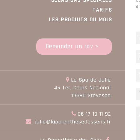
OCCASIONS SPÉCIALES
J
d
TARIFS
LES PRODUITS DU MOIS
Demander un rdv >
Le Spa de Julie
45 Ter, Cours National
13690 Graveson
06 17 19 11 92
julie@laparenthesedessens.fr