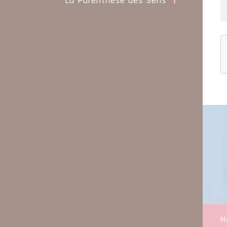
La Parenthese des Sens
M