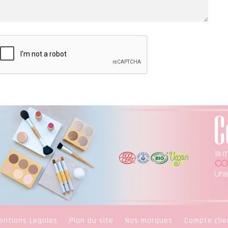
entions Legales
Plan du site
Nos marques
Compte clie